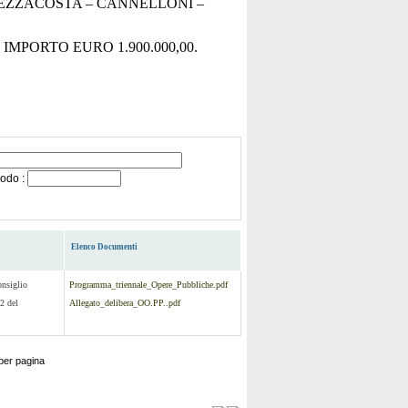
EZZACOSTA – CANNELLONI –
MPORTO EURO 1.900.000,00.
iodo :
Elenco Documenti
onsiglio
Programma_triennale_Opere_Pubbliche.pdf
2 del
Allegato_delibera_OO.PP..pdf
per pagina