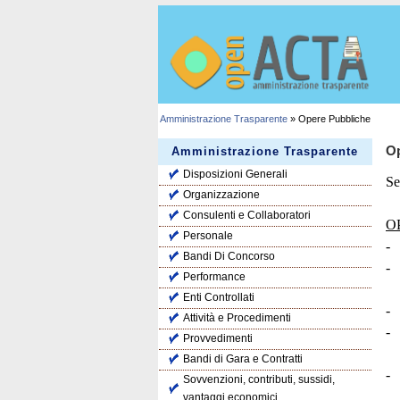
Amministrazione Trasparente
» Opere Pubbliche
Op
Amministrazione Trasparente
Disposizioni Generali
Se
Organizzazione
Consulenti e Collaboratori
O
Personale
-
Bandi Di Concorso
-
Performance
Enti Controllati
-
Attività e Procedimenti
-
Provvedimenti
Bandi di Gara e Contratti
-
Sovvenzioni, contributi, sussidi,
vantaggi economici