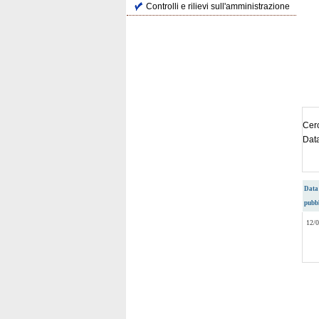
Controlli e rilievi sull'amministrazione
Cerc
Dat
Data
pubb
12/