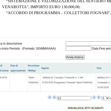
“SISTEMAZIONE E VALORIZZAZIONE DEL SENTIERO M
VENAROTTA”, IMPORTO EURO 130.000,00;
“ACCORDO DI PROGRAMMA – COLLETTORI FOGNARI”, I
a in descrizione
a inizio Periodo : (Formato: GG/MM/AAAA)
Data Fine per
 di
Data di
Descrizione
Oggetto
Note
licazione
aggiornamento
Obbligo
04/2018
Opere
delibera di Consiglio Comunale n. 2 del
delibera di C
Pubbliche
31/03/2018 Programma Triennale Opere Pubbliche
Comunale n. 
31/03/2018
VISUALIZZA ATTI SCADUTI