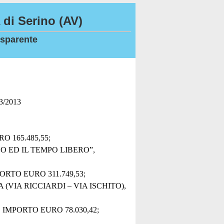
di Serino (AV)
sparente
33/2013
 165.485,55;
 ED IL TEMPO LIBERO”,
RTO EURO 311.749,53;
VIA RICCIARDI – VIA ISCHITO),
MPORTO EURO 78.030,42;